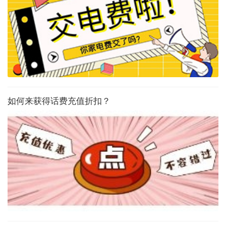
如何来获得话费充值折扣？