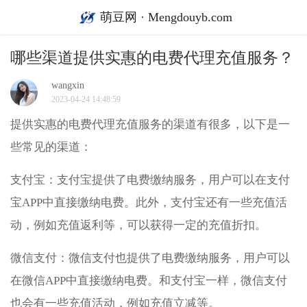
萌豆网 · Mengdouyb.com
哪些渠道提供实惠的电费代理充值服务？
wangxin
2023-04-24 14:48:59
提供实惠的电费代理充值服务的渠道有很多，以下是一
些常见的渠道：
支付宝：支付宝提供了电费缴纳服务，用户可以在支付
宝APP中直接缴纳电费。此外，支付宝还有一些充值活
动，例如充值返利等，可以获得一定的充值折扣。
微信支付：微信支付也提供了电费缴纳服务，用户可以
在微信APP中直接缴纳电费。和支付宝一样，微信支付
也会有一些充值活动，例如充值立减等。