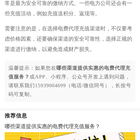
常是最为安全可靠的缴纳方式。一些电力公司还会有一
些充值活动，例如充值送积分、返现等。
需要注意的是，在选择电费代理充值渠道时，不仅要考
虑价格因素，还要确保渠道的安全可靠性，选择正规的
渠道进行缴纳，以避免造成财产损失。
温馨提示：如果您在
哪些渠道提供实惠的电费代理充
值服务？
或APP、小程序、公众号开发上遇到问题，
请联系我们15939004699（电话/微信同号），长按号
码可复制。
推荐信息
哪些渠道提供实惠的电费代理充值服务？