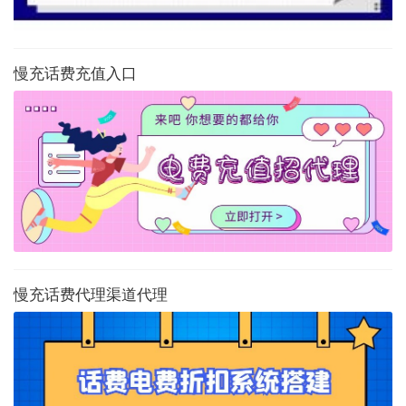
慢充话费充值入口
慢充话费代理渠道代理