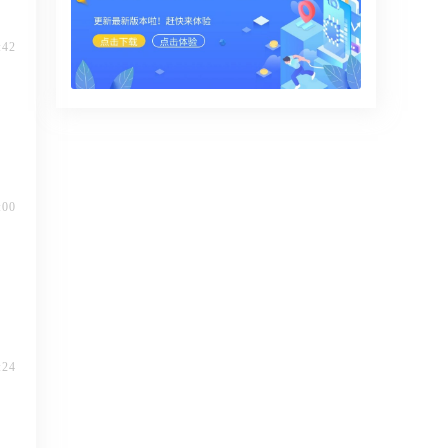
:42
:00
:24