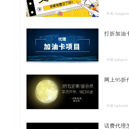
作者:changguan
打折加油
作者:jiajingwei
网上95
作者:banhuanle
话费代理